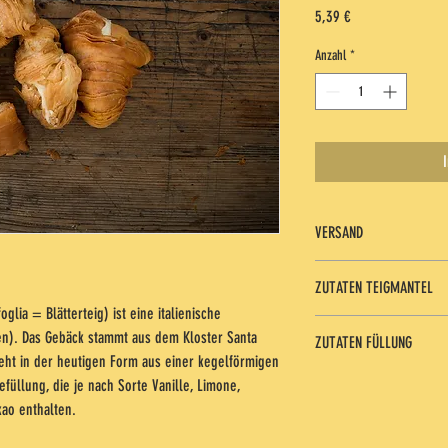
Preis
5,39 €
Anzahl
*
VERSAND
Der Versand der Artikel erf
ZUTATEN TEIGMANTEL
Klimaneutralen Versand mit 
glia = Blätterteig) ist eine italienische
zum Klimaschutz. So gleich
Getreide- und Weizenm
unserer individuellen Pake
en). Das Gebäck stammt aus dem Kloster Santa
ZUTATEN FÜLLUNG
Gluten und Laktose!
Standardversand DEUTSCHLA
eht in der heutigen Form aus einer kegelförmigen
Schmalz!
Ab einem Bestellwert von Eur
Vanillecremefüllung
füllung, die je nach Sorte Vanille, Limone,
Zucker!
Magermilchpulver
kao enthalten.
Salz!
Sonnenblumenöl
Molkenpulver