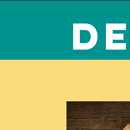
Gluten- und Laktosefreie
de
HOME
ÜBER UN