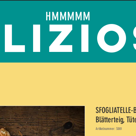
s hochwertiges MANDELGEBÄCK und mediterrane FEINKO
HMMMMM
lizi
S
PRODUKTE
KONTAKT
SHO
SFOGLIATELLE-
Blätterteig, Tüt
Artikelnummer: S001