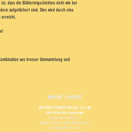
ist, dass die Blätterteigschichten nicht wie bei
Puderzucker
ndern aufgefächert sind. Dies wird durch eine
Maisstärke
 erreicht.
Zucker
Palmöl
Sojaöl
e!
Kann Spuren von Erdnüssen,
Milchprodukten enthalten!
Kombination aus krosser Ummantelung und
ADRESSE | CONTACT
N
ATURRLIC FEINKOST
UG (hb.) & Co.KG
Alte Mühle am Langenbach
Langenbachweg 27
88662 Überlingen-Bodensee
ciao@naturrlic.de