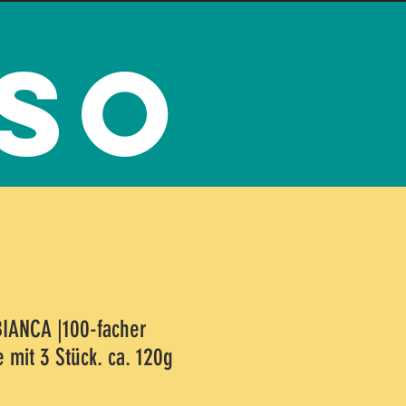
ST aus den besten Zutaten!
oso
P
IMPRESSUM
BIANCA |100-facher
e mit 3 Stück. ca. 120g